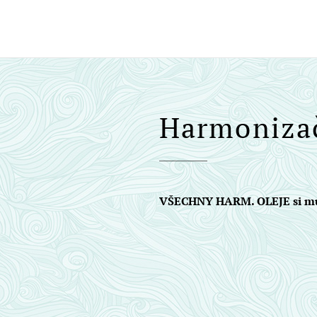
Smyslem života je život sám..
žijme pravdivě sebe...
Harmoniza
VŠECHNY HARM. OLEJE si m