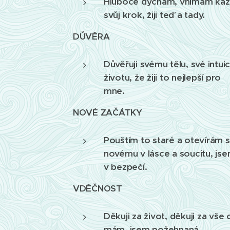
Hluboce dýchám, vnímám ka
svůj krok, žiji teď a tady.
DŮVĚRA
Důvěřuji svému tělu, své intuici
životu, že žiji to nejlepší pro
mne.
NOVÉ ZAČÁTKY
Pouštím to staré a otevírám 
novému v lásce a soucitu, js
v bezpečí.
VDĚČNOST
Děkuji za život, děkuji za vše 
mám, jsem požehnaná.