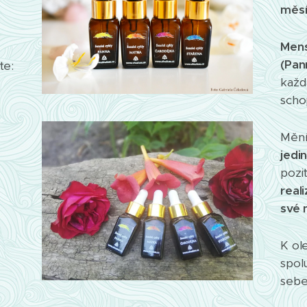
měsí
Mens
e
(Pan
te:
každá
scho
Mění 
jedi
pozi
real
své 
K ol
spol
sebe