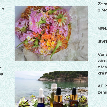
Ze s
ělo
a Ma
MENA
!!!V
Vůně
zárov
otev
e
krásy
ji
AFI
ženst
m