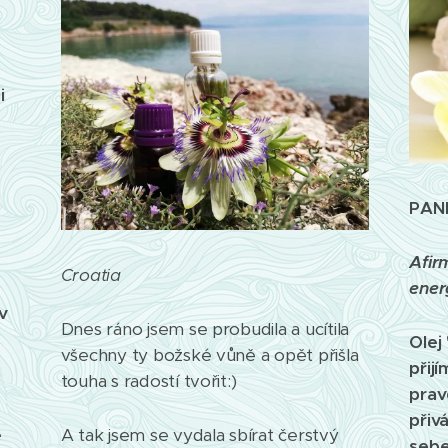
i
PANN
Afir
Croatia
ener
v
Dnes ráno jsem se probudila a ucítila
Olej
všechny ty božské vůně a opět přišla
přij
touha s radostí tvořit:)
prav
přiv
A tak jsem se vydala sbírat čerstvý
ě
sebe