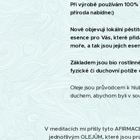
Při výrobě používám 100% či
příroda nabídne:)
Nově objevuji lokální pěstit
esence pro Vás, které přid
moře, a tak jsou jejich es
Základem jsou bio rostlinné
fyzické či duchovní potíže 
Oleje jsou průvodcem k hlu
duchem, abychom byli v sou
V meditacích mi přišly tyto AFIRMAC
jednotlivým OLEJŮM, které jsou pr