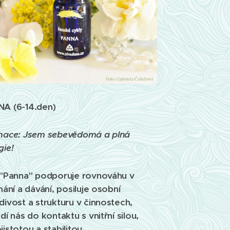
A (6-14.den)
mace: Jsem sebevědomá a plná
gie!
 "Panna" podporuje rovnováhu v
ímání a dávání, posiluje osobní
divost a strukturu v činnostech,
ádí nás do kontaktu s vnitřní silou,
jistotou a stabilitou.