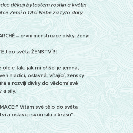
rdce děkuji bytostem rostlin a květin
tce Zemi a Otci Nebe za tyto dary
😊
RCHÉ = první menstruace dívky, ženy:
ÍTEJ do světa ŽENSTVÍ!!!
 oleje tak, jak mi přišel je jemná,
eň hladící, oslavná, vítající, žensky
írá a rozvíjí dívky do vědomí své
 a síly.
RMACE:
" Vítám své tělo do světa
ví a oslavuji svou sílu a krásu".