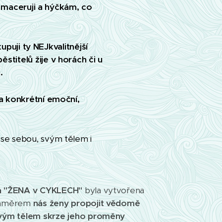
ě, maceruji a hýčkám, co
upuji ty NEJkvalitnější
titelů žije v horách či u
.
a konkrétní emoční,
 se sebou, svým tělem i
a "ŽENA v CYKLECH"
byla vytvořena
záměrem
nás ženy propojit vědomě
vým tělem skrze jeho proměny