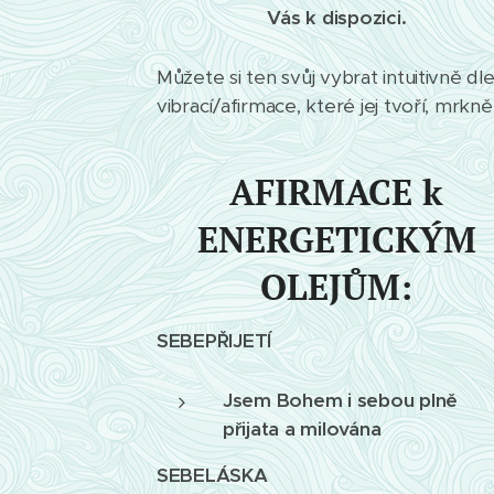
Vás k dispozici.
Můžete si ten svůj vybrat intuitivně dl
vibrací/afirmace, které jej tvoří, mrkně
AFIRMACE k
ENERGETICKÝM
OLEJŮM:
SEBEPŘIJETÍ
Jsem Bohem i sebou plně
přijata a milována
😊
SEBELÁSKA