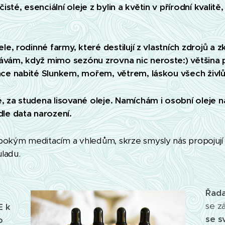
sté, esenciální oleje z bylin a květin v přírodní kvalit
ele, rodinné farmy, které destilují z vlastních zdrojů a zk
ávám, když mimo sezónu zrovna nic neroste:) většina pěs
ence nabité Slunkem, mořem, větrem, láskou všech živlů
, za studena lisované oleje.
Namíchám i osobní oleje n
dle data narození.
bokým meditacím a vhledům, skrze smysly nás propojují
ladu.
Řad
se 
E k
se s
o