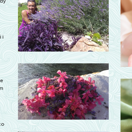
ždý
 i
se
em
co