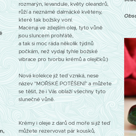
rozmarýn, levandule, květy oleandrů,
růží a neznámé dalmácké květeny,
Obsa
které tak božsky voní.
Maceruji ve zdejším oleji, tyto vůně
é
jsou sluncem prohřáté,
a tak si moc ráda několik týdnů
počkám, než vydají tyhle božské
vibrace pro tvorbu krémů a olejíčků:)
Nová kolekce již teď vzniká, nese
název "MOŘSKÉ POTĚŠENÍ" a můžete
se těšit, že i Vás oblaží všechny tyto
slunečné vůně.
Krémy i oleje z darů od moře si již teď
můžete rezervovat pár kousků,
m,