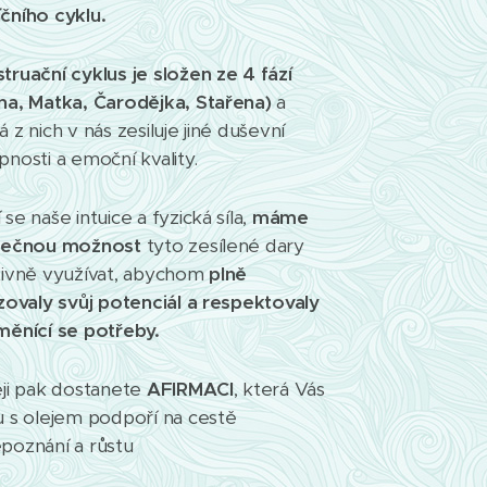
čního cyklu.
truační cyklus je složen ze 4 fází
na, Matka, Čarodějka, Stařena)
a
 z nich v nás zesiluje jiné duševní
pnosti a emoční kvality.
se naše intuice a fyzická síla,
máme
nečnou možnost
tyto zesílené dary
tivně využívat, abychom
plně
izovaly svůj potenciál a respektovaly
měnící se potřeby.
eji pak dostanete
AFIRMACI
, která Vás
u s olejem podpoří na cestě
poznání a růstu 💕