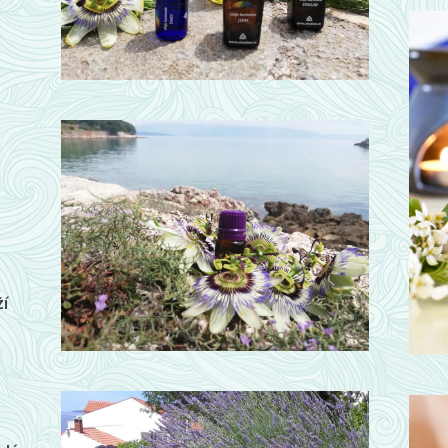
o
í
a