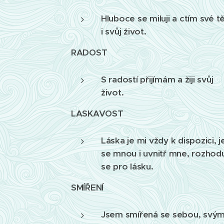
Hluboce se miluji a ctím své t
i svůj život.
RADOST
S radostí přijímám a žiji svůj
život.
LASKAVOST
Láska je mi vždy k dispozici, j
se mnou i uvnitř mne, rozhodu
se pro lásku.
SMÍŘENÍ
Jsem smířená se sebou, svý