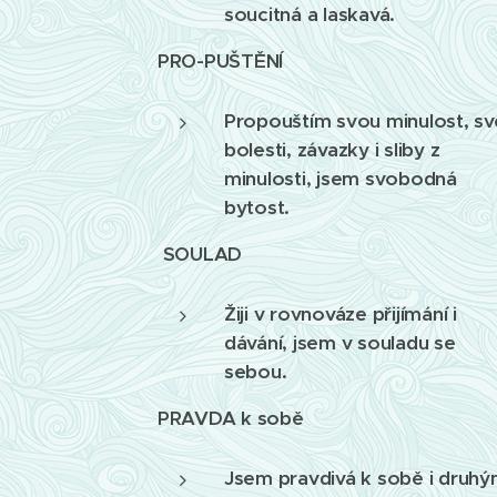
soucitná a laskavá.
PRO-PUŠTĚNÍ
Propouštím svou minulost, sv
bolesti, závazky i sliby z
minulosti, jsem svobodná
bytost.
SOULAD
Žiji v rovnováze přijímání i
dávání, jsem v souladu se
sebou.
PRAVDA k sobě
Jsem pravdivá k sobě i druhý