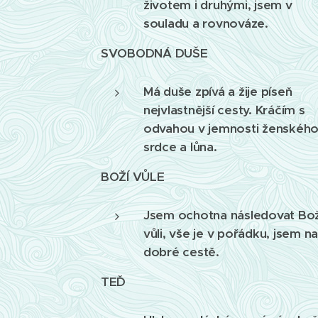
životem i druhými, jsem v
souladu a rovnováze.
SVOBODNÁ DUŠE
Má duše zpívá a žije píseň
nejvlastnější cesty. Kráčím s
odvahou v jemnosti ženskéh
srdce a lůna.
BOŽÍ VŮLE
Jsem ochotna následovat Bož
vůli, vše je v pořádku, jsem n
dobré cestě.
TEĎ