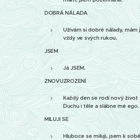
DOBRÁ NÁLADA
Užívám si dobré nálady, mám j
vždy ve svých rukou.
JSEM
Já JSEM.
ZNOVUZROZENÍ
Každý den se rodí nový život 
Duchu i těle a slábne mé ego.
MILUJI SE
Hluboce se miluji, jsem k sob