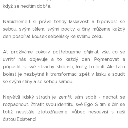
když se necítím dobře.
Nabídneme-li si právě tehdy laskavost a trpělivost se
sebou, svým tělem, svými pocity a činy, můžeme každý
den posbírat kousek sebelásky ke svému celku.
A´t prožíváme cokoliv, potřebujeme přijímat vše, co se
uvnitř nás objevuje a to každý den. Pojmenovat a
připustit si své strachy, slabosti, limity, to bolí. Ale tato
bolest je nezbytná k transformaci zpět v lásku a soucit
se svými stíny a se sebou samou.
Největší lidský strach je zemřít sám sobě - nechat se
rozpadnout. Ztratit svou identitu, své Ego. S tím, s čím se
totiž neustále ztotožňujeme, vůbec nesouvisí s naší
čistou Existencí.