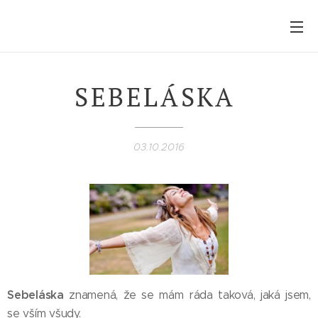
Smyslem života je život sám...
žijme pravdivě sebe...
SEBELÁSKA
03.10.2016
Sebeláska
znamená, že se mám ráda taková, jaká jsem,
se vším všudy.