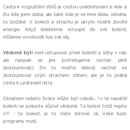
Cesta k rozpuštění stínů je cestou uvědomování si, kde si
lžu, kde jsem slabá, ale také, kde je ve mne láska, odvaha,
to božské. V bolesti a strachu je ukryto hodně životní
energie. Když dokážeme vstoupit do své bolesti,
můžeme osvobodit kus své síly.
Vědomé bytí
není ustupovat před bolestí a stíny v nás,
ale naopak se jimi potřebujeme nechat plně
zkonzumovatJ Zní to možná děsivě, nechat se
zkonzumovat svým strachem, stínem, ale je to jediná
cesta k uzdravení nitra.
Obsahem našeho Srdce může být cokoliv... I v té největší
bolesti se pokuste zůstat vědomé. Ta bolest totiž nejste
VY - ta bolest, je to Vaše stínové Já, Vaše iluze,
programy mysli...