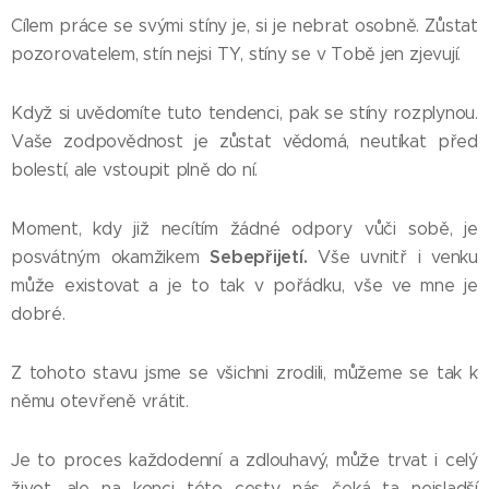
Cílem práce se svými stíny je, si je nebrat osobně. Zůstat
pozorovatelem, stín nejsi TY, stíny se v Tobě jen zjevují.
Když si uvědomíte tuto tendenci, pak se stíny rozplynou.
Vaše zodpovědnost je zůstat vědomá, neutíkat před
bolestí, ale vstoupit plně do ní.
Moment, kdy již necítím žádné odpory vůči sobě, je
Sebepřijetí.
posvátným okamžikem
Vše uvnitř i venku
může existovat a je to tak v pořádku, vše ve mne je
dobré.
Z tohoto stavu jsme se všichni zrodili, můžeme se tak k
němu otevřeně vrátit.
Je to proces každodenní a zdlouhavý, může trvat i celý
život, ale na konci této cesty nás čeká ta nejsladší