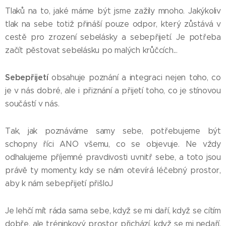
Tlaků na to, jaké máme být jsme zažily mnoho. Jakýkoliv
tlak na sebe totiž přináší pouze odpor, který zůstává v
cestě pro zrození sebelásky a sebepřijetí. Je potřeba
začít pěstovat sebelásku po malých krůčcích...
Sebepřijetí
obsahuje poznání a integraci nejen toho, co
je v nás dobré, ale i přiznání a přijetí toho, co je stínovou
součástí v nás.
Tak, jak poznáváme samy sebe, potřebujeme být
schopny říci ANO všemu, co se objevuje. Ne vždy
odhalujeme příjemné pravdivosti uvnitř sebe, a toto jsou
právě ty momenty, kdy se nám otevírá léčebný prostor,
aby k nám sebepřijetí přišloJ
Je lehčí mít ráda sama sebe, když se mi daří, když se cítím
dobře, ale tréninkový prostor přichází, když se mi nedaří,