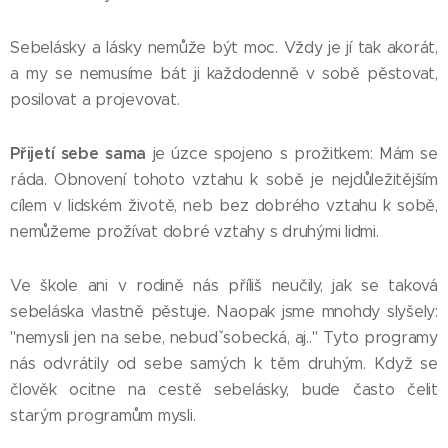
Sebelásky a lásky nemůže být moc. Vždy je jí tak akorát,
a my se nemusíme bát ji každodenně v sobě pěstovat,
posilovat a projevovat.
Přijetí sebe sama
je úzce spojeno s prožitkem: Mám se
ráda. Obnovení tohoto vztahu k sobě je nejdůležitějším
cílem v lidském životě, neb bez dobrého vztahu k sobě,
nemůžeme prožívat dobré vztahy s druhými lidmi.
Ve škole ani v rodině nás příliš neučily, jak se taková
sebeláska vlastně pěstuje. Naopak jsme mnohdy slyšely:
"nemysli jen na sebe, nebudˇ sobecká, aj.." Tyto programy
nás odvrátily od sebe samých k těm druhým. Když se
člověk ocitne na cestě sebelásky, bude často čelit
starým programům mysli.